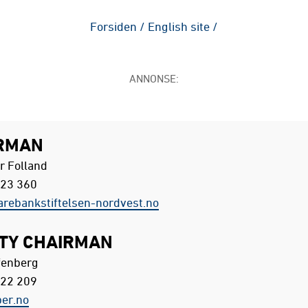
Forsiden
/
English site
/
ANNONSE:
RMAN
r Folland
 23 360
ebankstiftelsen-nordvest.no
TY CHAIRMAN
fenberg
 22 209
er.no