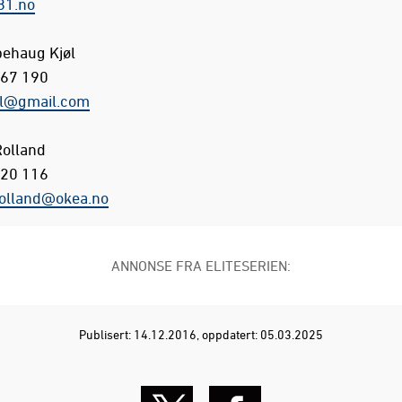
1.no
pehaug Kjøl
 67 190
ol@gmail.com
olland
 20 116
rolland@okea.no
ANNONSE FRA ELITESERIEN:
Publisert: 14.12.2016
, oppdatert: 05.03.2025