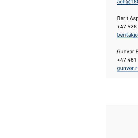
aoh@188
Berit As
+47 928
beritakj
Gunvor R
+47 481
gunvor.