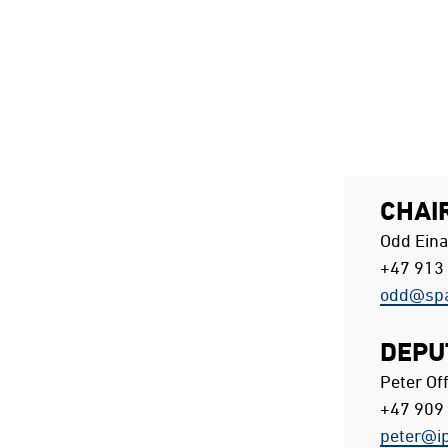
CHAI
Odd Eina
+47 913
odd@spar
DEPU
Peter Of
+47 909
peter@ip