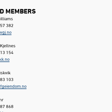
D MEMBERS
illiams
 57 382
gj.no
Kjellnes
 13 154
kk.no
skvik
 83 103
geiendom.no
hr
 87 868