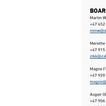
BOAR
Martin W
+47 452
mmw@ov
Merethe 
+47 915
zikk@za
Magne Fi
+47 920
magne@f
Asgeir O
+47 906