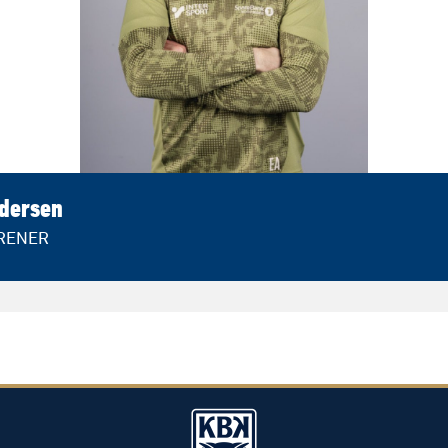
ndersen
TRENER