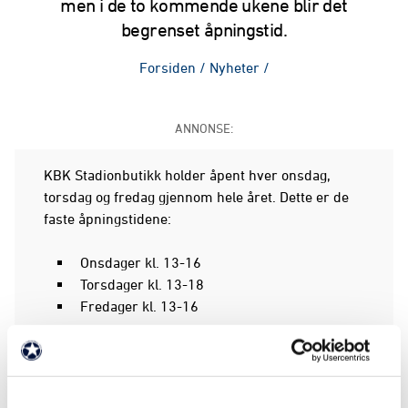
men i de to kommende ukene blir det
begrenset åpningstid.
Forsiden
/
Nyheter
/
ANNONSE:
KBK Stadionbutikk holder åpent hver onsdag,
torsdag og fredag gjennom hele året. Dette er de
faste åpningstidene:
Onsdager kl. 13-16
Torsdager kl. 13-18
Fredager kl. 13-16
Slik blir det også i sommer,
med unntak av i uke
26 og 27.
I disse to ukene blir butikken stengt
onsdager og fredager. Det er fortsatt mulig å