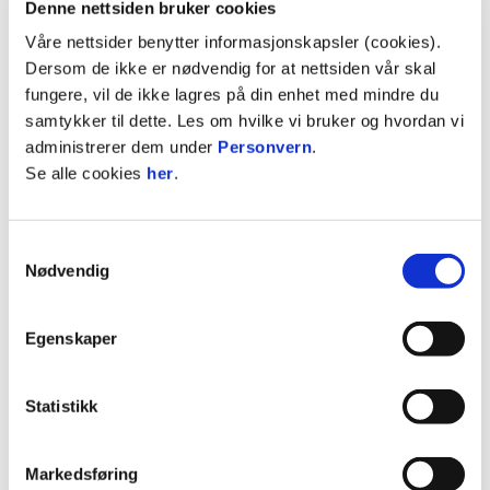
Denne nettsiden bruker cookies
handle torsdag 25. juni og torsdag 2. juli.
Våre nettsider benytter informasjonskapsler (cookies).
Fra uke 28 har KBK Stadionbutikk de faste
Dersom de ikke er nødvendig for at nettsiden vår skal
åpningstidene igjen, fra onsdag til fredag.
fungere, vil de ikke lagres på din enhet med mindre du
samtykker til dette. Les om hvilke vi bruker og hvordan vi
NETTBUTIKK: Du kan handle hele døgnet i vår
administrerer dem under
Personvern
.
nettbutikk
KBKshop.no
Se alle cookies
her
.
TILBUD I JUNI: KBK Pride-skjerf er på tilbud til kr
150,- gjennom hele denne måneden!
Samtykkevalg
Nødvendig
BILDER
VISER: 1 AV 4
Egenskaper
Statistikk
Markedsføring