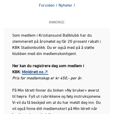
Forsiden
/
Nyheter
/
ANNONSE:
Som medlem i Kristiansund Ballklubb har du
stemmerett på årsmøtet og får 20 prosent rabatt i
KBK Stadionbutikk. Du er også med på å støtte
klubben med din medlemskontigent.
Her kan du registrere deg som medlem i
KBK:
MinIdrett.no
Pris for medlemskap er kr 450,- per år.
På Min Idrett finner du linken «Ny bruker» øverst
til høyre. Fyll ut rubrikkene og følg instruksjonene.
Vi vil da få beskjed om at du har meldt deg inn. Du
vil også finne ditt medlemskort på Min Idrett når