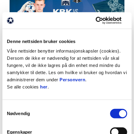
Denne nettsiden bruker cookies
Våre nettsider benytter informasjonskapsler (cookies).
Dersom de ikke er nødvendig for at nettsiden vår skal
NEAS Pausekonken arrangeres også som vanlig
fungere, vil de ikke lagres på din enhet med mindre du
nede på banen i pausen, og der blir fem barn og
samtykker til dette. Les om hvilke vi bruker og hvordan vi
unge i alderen 10-16 år trukket ut til å delta.
administrerer dem under
Personvern
.
Treffer man ett av hullene i målbanneret får man
Se alle cookies
her
.
en premie og muligheten til å delta i finalen i siste
serierunde. For påmelding og mer info om NEAS
Pausekonken,
se denne artikkelen!
Samtykkevalg
Nødvendig
Slatlem Corner, Talgø Terrasse, Møre Drift VIP og
Talgø Mathall åpner kl. 15. Her finner du mat og
Egenskaper