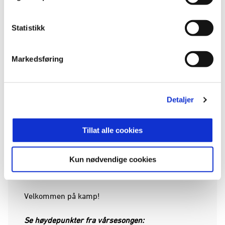
drikke i oppladningen til kampen.
KBK Stadionbutikk åpner også kl. 15, og der finner
Statistikk
du blant annet årets KBK-drakter til barn og
voksne, skjerf, treningstøy, gaveartikler og mye
Markedsføring
mer.
Med PUMA-billetten kommer barn og unge
opp til 16 år inn gratis på kamp! Bruk
Detaljer
promokode «puma» når du bestiller billett.
Coop-medlemmer kan kjøpe voksenbillett til
Tillat alle cookies
100 kroner med promokoden
«coopmedlem».
Kun nødvendige cookies
Studenter får ståplassbilletter til 50 kroner
ved å bruke promokoden «student25».
Velkommen på kamp!
Se høydepunkter fra vårsesongen: