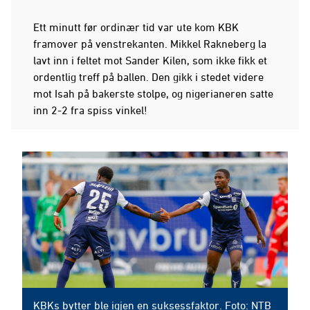
Ett minutt før ordinær tid var ute kom KBK
framover på venstrekanten. Mikkel Rakneberg la
lavt inn i feltet mot Sander Kilen, som ikke fikk et
ordentlig treff på ballen. Den gikk i stedet videre
mot Isah på bakerste stolpe, og nigerianeren satte
inn 2-2 fra spiss vinkel!
KBKs bytter ble igjen en suksessfaktor. Foto: NTB