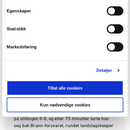
Egenskaper
Statistikk
Markedsføring
Adrian Sæther gikk riktig vei (som alltid), men
straffesparket var for godt plassert nede i hjørnet.
Detaljer
Foto: NTB
Tillat alle cookies
Her kunne lufta ha gått ut av KBK-ballongen, men
ny energi fra benken ble avgjørende nok en gang.
Kun nødvendige cookies
Mustapha Isah ble byttet inn for Leander Alvheim
på stillingen 0-0, og etter 75 minutter lurte han
seg bak Brann-forsvaret, rundet landslagskeeper