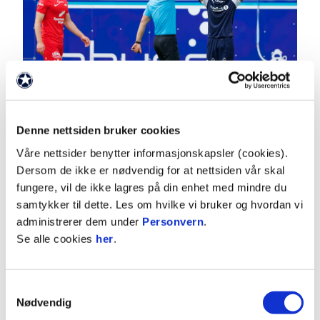
Leander Næss Alvheims scoring ble annullert for
offside. Foto: NTB
Denne nettsiden bruker cookies
Våre nettsider benytter informasjonskapsler (cookies).
Så kom to forferdelige minutter for KBK. Først ble
Dersom de ikke er nødvendig for at nettsiden vår skal
Sævar Magnusson spilt fri i feltet og satte inn 0-1.
fungere, vil de ikke lagres på din enhet med mindre du
samtykker til dette. Les om hvilke vi bruker og hvordan vi
Rett etter KBKs avspark utnyttet Brann en
administrerer dem under
Personvern
.
feilpasning, kom seg inn i KBK-feltet og fikk
Se alle cookies
her
.
straffespark. Magnusson satte straffesparket nede
i venstre hjørnet til 0-2.
Samtykkevalg
Nødvendig