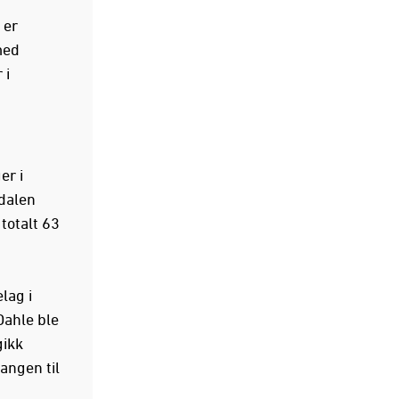
 er
med
 i
er i
dalen
 totalt 63
lag i
Dahle ble
gikk
angen til