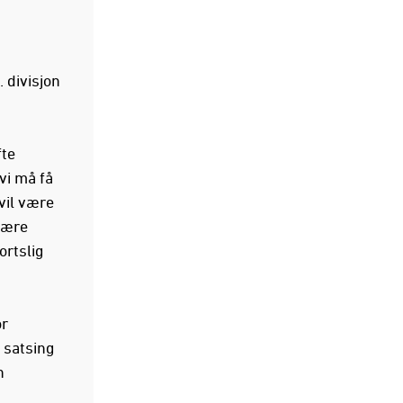
 divisjon
fte
vi må få
 vil være
lære
ortslig
or
 satsing
n