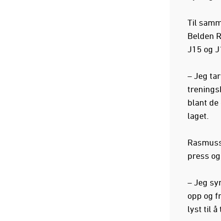
Til samm
Belden R
J15 og J
– Jeg tar
trenings
blant de 
laget.
Rasmusse
press og 
– Jeg syn
opp og fr
lyst til å 