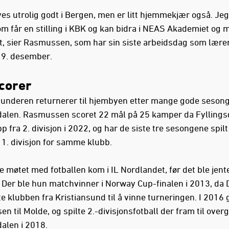
ves utrolig godt i Bergen, men er litt hjemmekjær også. Jeg
om får en stilling i KBK og kan bidra i NEAS Akademiet og 
t, sier Rasmussen, som har sin siste arbeidsdag som lærer
9. desember.
corer
sunderen returnerer til hjembyen etter mange gode sesong
dalen. Rasmussen scoret 22 mål på 25 kamper da Fyllings
p fra 2. divisjon i 2022, og har de siste tre sesongene spilt
 1. divisjon for samme klubb.
e møtet med fotballen kom i IL Nordlandet, før det ble jente
. Der ble hun matchvinner i Norway Cup-finalen i 2013, da 
e klubben fra Kristiansund til å vinne turneringen. I 2016 
 til Molde, og spilte 2.-divisjonsfotball der fram til overg
dalen i 2018.