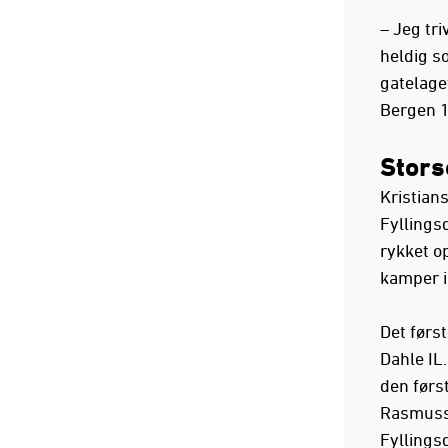
– Jeg tri
heldig s
gatelage
Bergen 1
Stors
Kristian
Fyllings
rykket op
kamper i
Det først
Dahle IL
den først
Rasmussen
Fyllings