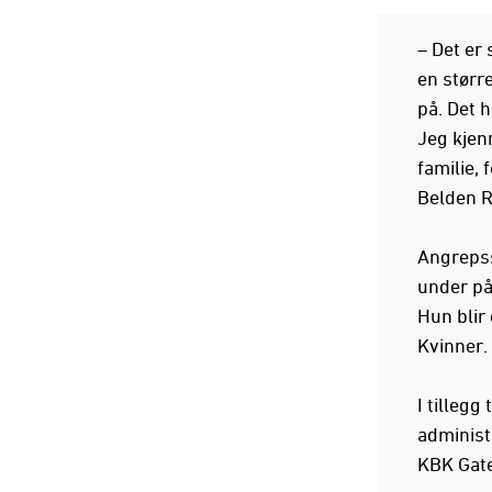
– Det er
en størr
på. Det h
Jeg kjenn
familie, 
Belden 
Angrepss
under på
Hun blir 
Kvinner.
I tillegg
administ
KBK Gate