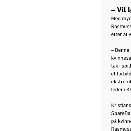
– Vil
Med mye 
Rasmusse
etter at 
– Denne s
kvinnesat
tak i spi
et forbi
ekstremt
leder i 
Kristian
SpareBan
på kvinn
Rasmuss