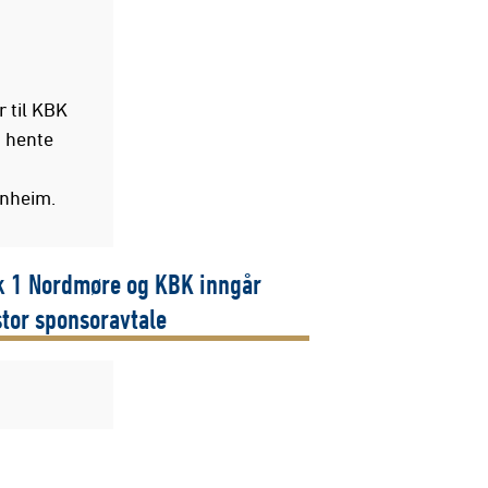
r til KBK
å hente
anheim.
 1 Nordmøre og KBK inngår
stor sponsoravtale