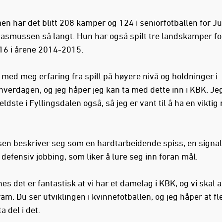
en har det blitt 208 kamper og 124 i seniorfotballen for Ju
asmussen så langt. Hun har også spilt tre landskamper f
16 i årene 2014-2015.
 med meg erfaring fra spill på høyere nivå og holdninger i
hverdagen, og jeg håper jeg kan ta med dette inn i KBK. Je
eldste i Fyllingsdalen også, så jeg er vant til å ha en viktig r
n beskriver seg som en hardtarbeidende spiss, en signals
defensiv jobbing, som liker å lure seg inn foran mål.
es det er fantastisk at vi har et damelag i KBK, og vi skal 
am. Du ser utviklingen i kvinnefotballen, og jeg håper at fl
ta del i det.