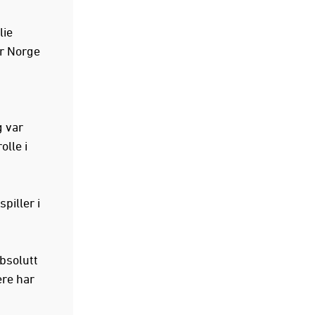
lie
or Norge
g var
olle i
piller i
absolutt
ere har