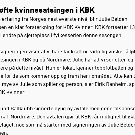
 løfte kvinnesatsingen i KBK
erfaring fra Norges nest øverste nivå, blir Julie Belden
n en klar forsterkning for KBK Kvinner. KBK fortsetter i 3.
vi endte på sjetteplass i fylkesserien denne sesongen.
igneringen viser at vi har slagkraft og virkelig ønsker å lø
singen i KBK og på Nordmøre. Julie har alt vi ser etter, og 
llere på dette nivået. Hun er lokal, kjenner toppfotballen og
lde for de som kommer opp og fram her i området. Alle kan 
 mye av Julie som spiller og person, sier Eirik Ranheim, sp
KBK Kvinner.
sund Ballklubb signerte nylig ny avtale med generalspons
k 1 Nordmøre. Den avtalen gjør at KBK får mulighet til økt
elaget, noe som nå starter med signeringen av Julie Belde
en.