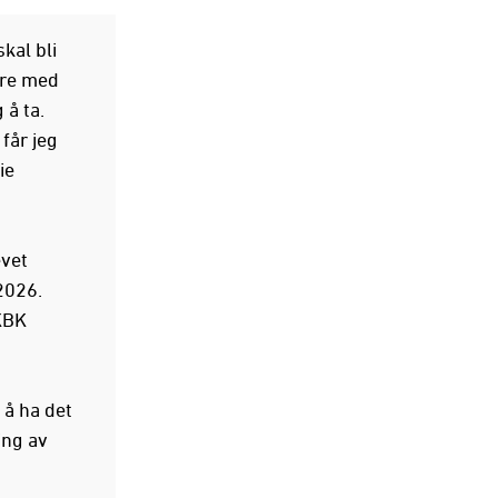
kal bli
ære med
 å ta.
får jeg
ie
evet
2026.
 KBK
 å ha det
ing av