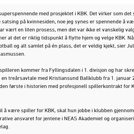
 superspennende med prosjektet i KBK. Det virker som det s
e satsing på kvinnesiden, noe jeg synes er spennende å v
ar vært en liten prosess, men det var ikke et vanskelig valg
er at det er riktig tidspunkt å flytte hjem og velge KBK. Nå 
fotball og alt samlet på én plass, det er veldig kjekt, sier Jul
Rasmussen.
pilleren kommer fra Fyllingsdalen i 1. divisjon og har skr
 en treårsavtale med Kristiansund Ballklubb fra 1. januar 
den første i historien med profesjonell spillerkontrakt for
 til å være spiller for KBK, skal hun jobbe i klubben gjennom
rative ansvaret for jentene i NEAS Akademiet og organiser
lag.