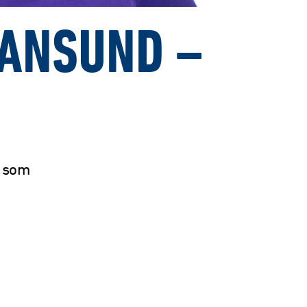
IANSUND –
n som