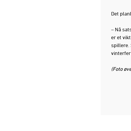
Det planl
– Nå sats
er et vik
spillere.
vinterfer
(Foto øv