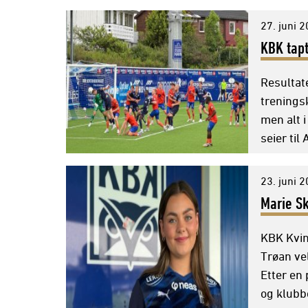
27. juni 
KBK tap
Resultat
trenings
men alt 
seier til
23. juni 
Marie S
KBK Kvin
Trøan ve
Etter en 
og klubbe