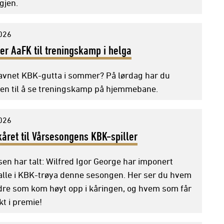
gjen.
2026
r AaFK til treningskamp i helga
avnet KBK-gutta i sommer? På lørdag har du
en til å se treningskamp på hjemmebane.
2026
året til Vårsesongens KBK-spiller
en har talt: Wilfred Igor George har imponert
alle i KBK-trøya denne sesongen. Her ser du hvem
dre som kom høyt opp i kåringen, og hvem som får
t i premie!