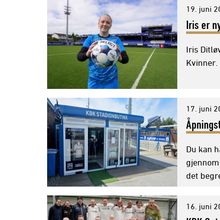
19. juni 
Iris er 
Iris Ditl
Kvinner.
17. juni 
Åpningst
Du kan h
gjennom 
det begr
16. juni 