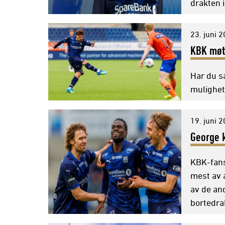
drakten i
23. juni 
KBK møte
Har du s
mulighet
19. juni 
George k
KBK-fans
mest av 
av de an
bortedrak