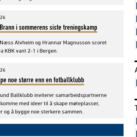
026
 Brann i sommerens siste treningskamp
 Næss Alvheim og Hrannar Magnusson scoret
a KBK vant 2-1 i Bergen.
026
ape noe større enn en fotballklubb
sund Ballklubb inviterer samarbeidspartnerne
å komme med ideer til å skape møteplasser,
er og å bygge noe sterkere sammen.