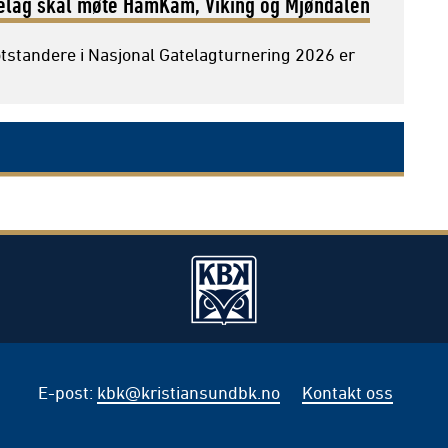
elag skal møte HamKam, Viking og Mjøndalen
standere i Nasjonal Gatelagturnering 2026 er
E-post
:
kbk@kristiansundbk.no
Kontakt oss