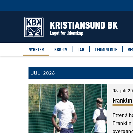
Filter
NYHETER
KRISTIANSUND BK
Laget for lidenskap
NYHETER
KBK-TV
LAG
TERMINLISTE
RE
JULI 2026
08. juli 2
Franklin
Etter å h
Franklin
overgang 