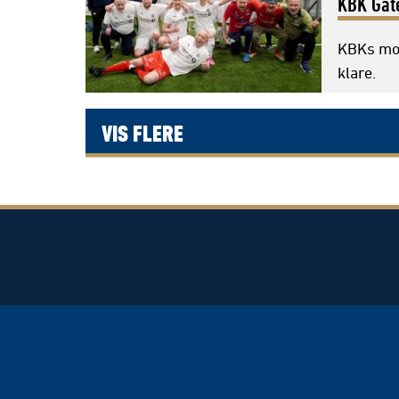
KBK Gat
KBKs mot
klare.
VIS FLERE