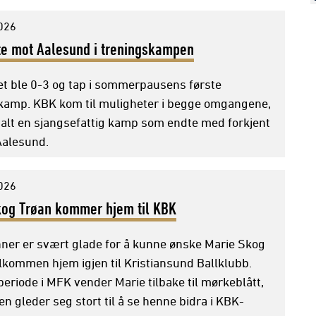
2026
te mot Aalesund i treningskampen
et ble 0-3 og tap i sommerpausens første
kamp. KBK kom til muligheter i begge omgangene,
i alt en sjangsefattig kamp som endte med forkjent
 Aalesund.
2026
kog Trøan kommer hjem til KBK
ner er svært glade for å kunne ønske Marie Skog
lkommen hjem igjen til Kristiansund Ballklubb.
periode i MFK vender Marie tilbake til mørkeblått,
n gleder seg stort til å se henne bidra i KBK-