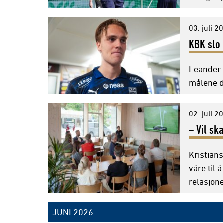
03. juli 2
KBK slo
Leander
målene d
02. juli 2
– Vil sk
Kristian
våre til 
relasjon
JUNI 2026