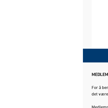
MEDLEM
For å be
det være
Medlemsk