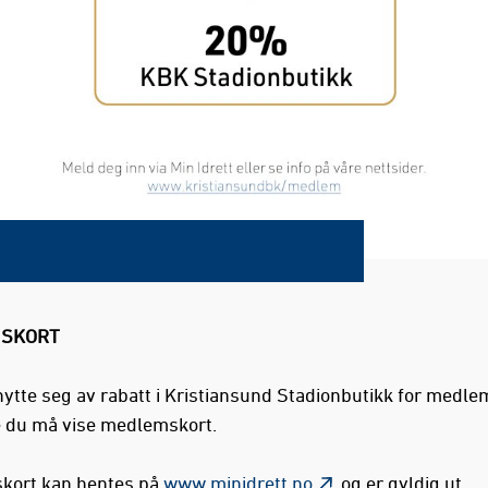
SKORT
nytte seg av rabatt i Kristiansund Stadionbutikk for medl
 du må vise medlemskort.
ort kan hentes på
www.minidrett.no
og er gyldig ut