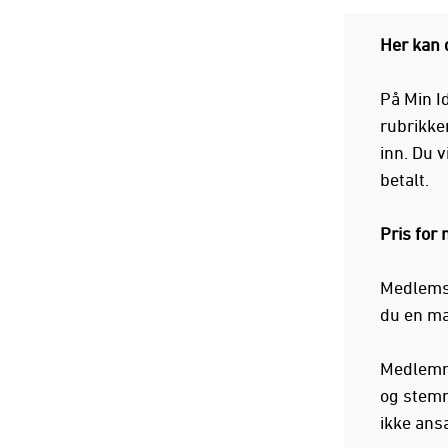
Her kan 
På Min Id
rubrikken
inn. Du v
betalt.
Pris for
Medlemsk
du en ma
Medlemmer
og stemm
ikke ansa