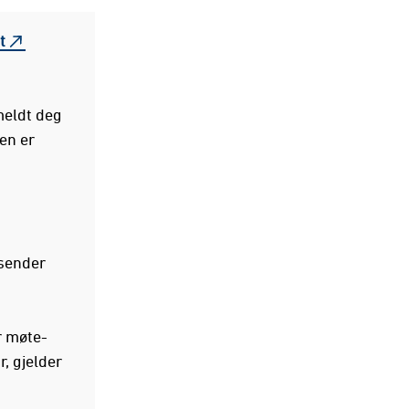
t
meldt deg
en er
 sender
r møte-
, gjelder