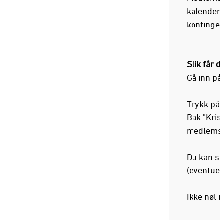
kalender
kontingen
Slik får 
Gå inn p
Trykk på
Bak "Kri
medlemsk
Du kan sk
(eventue
Ikke nøl