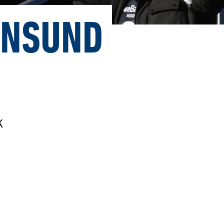
ANSUND
K