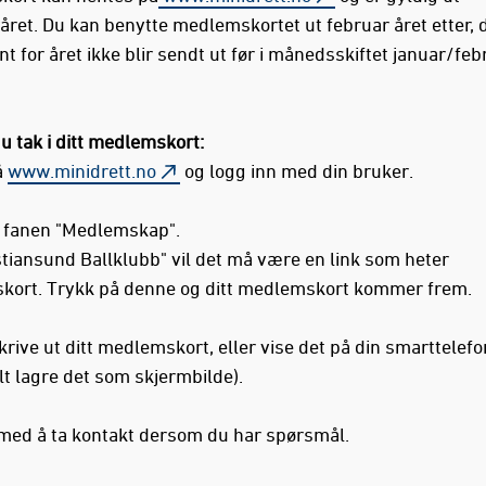
året. Du kan benytte medlemskortet ut februar året etter, 
t for året ikke blir sendt ut før i månedsskiftet januar/feb
du tak i ditt medlemskort:
å
www.minidrett.no
og logg inn med din bruker.
 fanen "Medlemskap".
stiansund Ballklubb" vil det må være en link som heter
ort. Trykk på denne og ditt medlemskort kommer frem.
rive ut ditt medlemskort, eller vise det på din smarttelefo
lt lagre det som skjermbilde).
 med å ta kontakt dersom du har spørsmål.