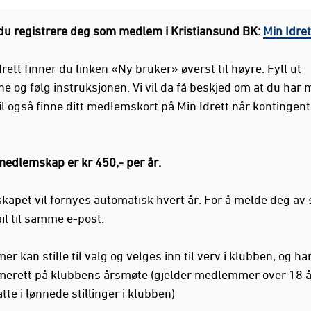
du registrere deg som medlem i Kristiansund BK:
Min Idret
rett finner du linken «Ny bruker» øverst til høyre. Fyll ut
e og følg instruksjonen. Vi vil da få beskjed om at du har 
il også finne ditt medlemskort på Min Idrett når kontingent
 medlemskap er kr 450,- per år.
apet vil fornyes automatisk hvert år. For å melde deg av
il til samme e-post.
 kan stille til valg og velges inn til verv i klubben, og ha
erett på klubbens årsmøte (gjelder medlemmer over 18 år
tte i lønnede stillinger i klubben)