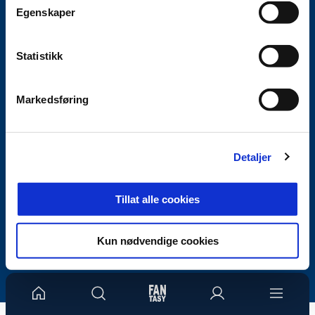
Egenskaper
Facebook
Instagram
Youtube
TikTok
Statistikk
Markedsføring
Abonner på nyhetsbrev fra Kristiansund
PÅMELDING
Detaljer
Tillat alle cookies
Redaktør: Henning Betten
Kun nødvendige cookies
Vilkår og betingelser
Personvern