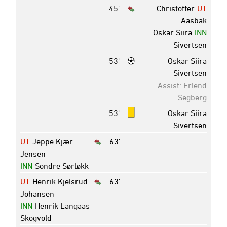
45'
Christoffer
UT
Aasbak
Oskar Siira
INN
Sivertsen
53'
Oskar Siira
Sivertsen
Assist: Erlend
Segberg
53'
Oskar Siira
Sivertsen
UT
Jeppe Kjær
63'
Jensen
INN
Sondre Sørløkk
UT
Henrik Kjelsrud
63'
Johansen
INN
Henrik Langaas
Skogvold