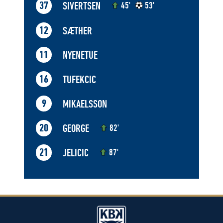
SIVERTSEN
37
45'
53'
SÆTHER
12
NYENETUE
11
TUFEKCIC
16
MIKAELSSON
9
GEORGE
20
82'
JELICIC
21
87'