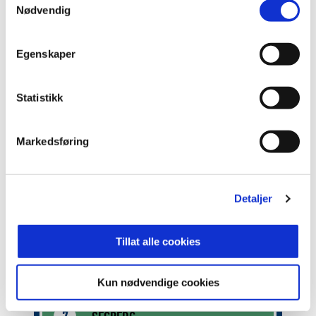
Nødvendig
16
START
17
10
Se hele tabellen
Egenskaper
Statistikk
LANSING
1
Markedsføring
ULVESTAD
5
AASBAK
3
45'
Detaljer
OLSEN
4
Tillat alle cookies
SJÅTIL
22
Kun nødvendige cookies