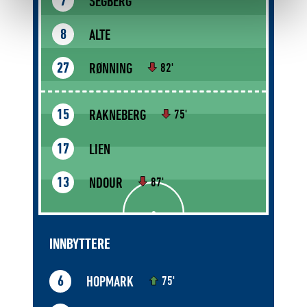
SEGBERG
7
ALTE
8
RØNNING
27
82'
RAKNEBERG
15
75'
LIEN
17
NDOUR
13
87'
INNBYTTERE
HOPMARK
6
75'