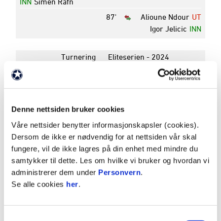
INN
Simen Rafn
87'
Alioune Ndour
UT
Igor Jelicic
INN
Turnering
Eliteserien - 2024
Rundenummer
27
Dato
03. november 2024
Avspark
17:00
Pauseresultat
1 - 0
Denne nettsiden bruker cookies
Sluttresultat
1 - 1
Våre nettsider benytter informasjonskapsler (cookies).
Arena
Fredrikstad stadion
Dersom de ikke er nødvendig for at nettsiden vår skal
fungere, vil de ikke lagres på din enhet med mindre du
samtykker til dette. Les om hvilke vi bruker og hvordan vi
K
P
administrerer dem under
Personvern
.
13
SANDEFJORD
16
15
Se alle cookies
her
.
14
AALESUND
15
13
15
KRISTIANSUND
15
12
Samtykkevalg