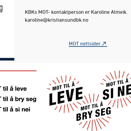
g
KBKs MOT- kontaktperson er Karoline Almvik.
karoline@kristiansundbk.no
MOT nettsider