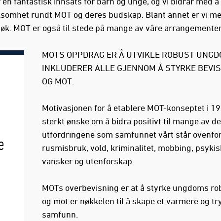
en fantastisk innsats for barn og unge, og vi bidrar med å 
omhet rundt MOT og deres budskap. Blant annet er vi m
øk. MOT er også til stede på mange av våre arrangemente
MOTS OPPDRAG ER Å UTVIKLE ROBUST UNGD
INKLUDERER ALLE GJENNOM Å STYRKE BEVI
OG MOT.
Motivasjonen for å etablere MOT-konseptet i 19
sterkt ønske om å bidra positivt til mange av de
utfordringene som samfunnet vårt står ovenfor
e
rusmisbruk, vold, kriminalitet, mobbing, psyki
vansker og utenforskap.
MOTs overbevisning er at å styrke ungdoms ro
og mot er nøkkelen til å skape et varmere og t
samfunn.