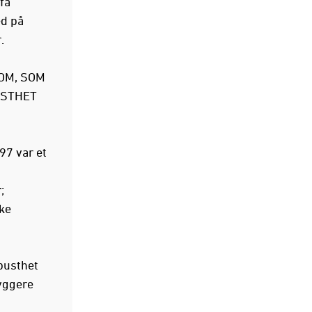
få
ed på
r.
OM, SOM
SSTHET
97 var et
;
ske
busthet
ryggere