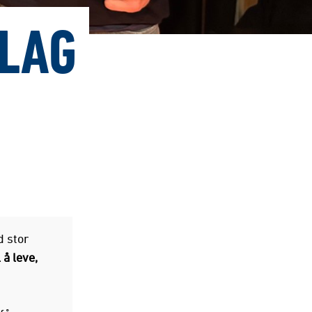
LAG
d stor
 å leve,