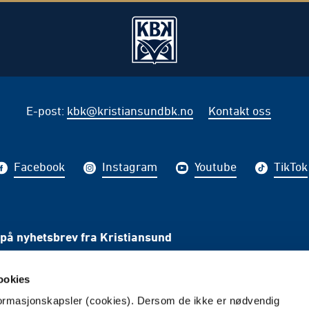
E-post
:
kbk@kristiansundbk.no
Kontakt oss
Facebook
Instagram
Youtube
TikTok
på nyhetsbrev fra Kristiansund
PÅME
ookies
nformasjonskapsler (cookies). Dersom de ikke er nødvendig