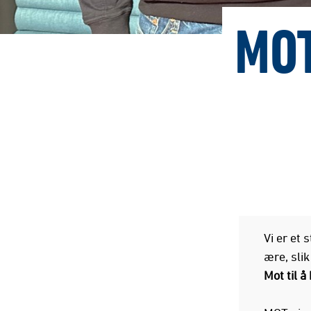
MO
Vi er et
ære, sli
Mot til å 