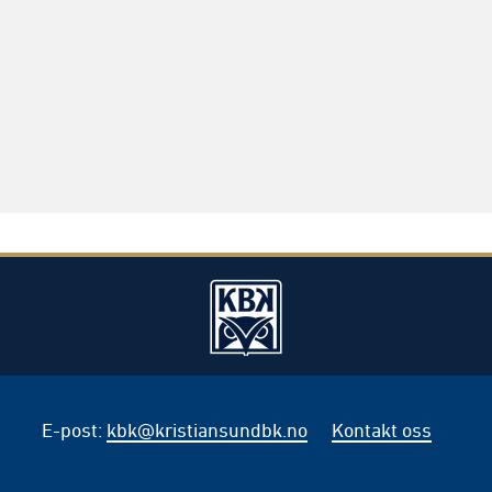
E-post
:
kbk@kristiansundbk.no
Kontakt oss