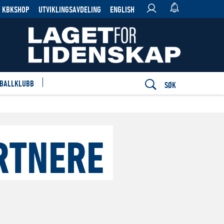
KBKSHOP
UTVIKLINGSAVDELING
ENGLISH
 BALLKLUBB
SØK
RTNERE